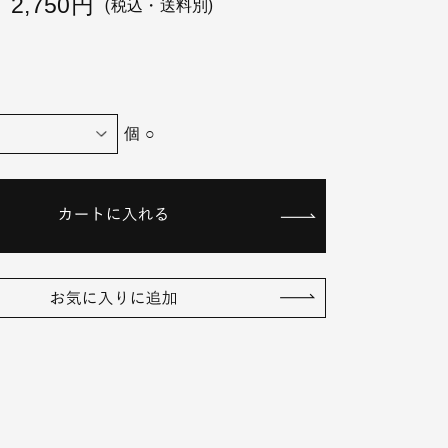
2,750円
(税込・送料別)
個 ○