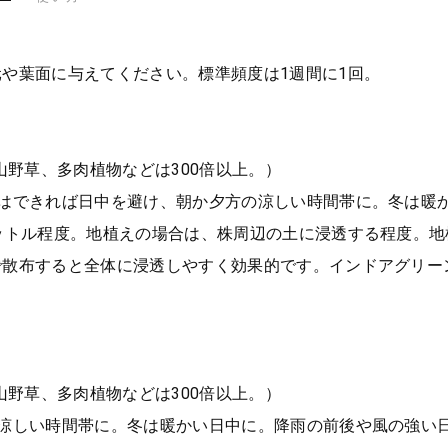
や葉面に与えてください。標準頻度は1週間に1回。
山野草、多肉植物などは300倍以上。）
期はできれば日中を避け、朝か夕方の涼しい時間帯に。冬は暖
ットル程度。地植えの場合は、株周辺の土に浸透する程度。
で散布すると全体に浸透しやすく効果的です。インドアグリー
山野草、多肉植物などは300倍以上。）
の涼しい時間帯に。冬は暖かい日中に。降雨の前後や風の強い