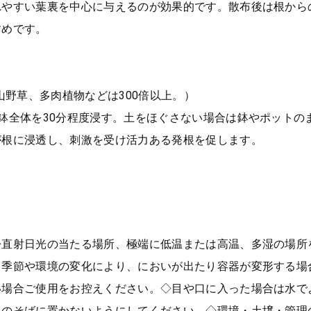
れやすい葉裏を中心に与えるのが効果的です。散布後は根から
すめです。
山野草、多肉植物などは300倍以上。）
鉢全体を30分程度浸す。土をほぐさない場合は鉢やポットの
が根に浸透し、刺激を受け活力ある発根を促します。
】
◇直射日光の当たる場所、極端に低温または高温、多湿の場所
り季節や環境の変化により、においが出たり容器が変形する場
い場合ご使用をお控えください。◇目や口に入った場合は水で
トのそばに置かないようにしてください。◇環境・土壌・管理