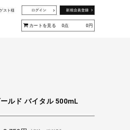
 ゲスト様
ド
カートを見る
0点
0円
つるバラのアーチを完成させよう！
ールド バイタル 500mL