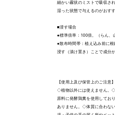
細かい霧状のミストで吸収さ
湿った状態で与えるのがおす
■浸す場合
●標準倍率：100倍。（らん、
●散布時間帯：植え込み前に根
浸す（漬け置き）ことで成分
【使用上及び保管上のご注意
◇植物以外には使えません。
原料に発酵鶏糞を使用してお
ありません。◇体質に合わな
児・子供の手の届く所やペッ