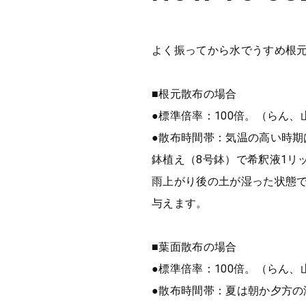
よく振ってから水でうすめ根元
■根元散布の場合
●標準倍率：100倍。（らん、
●散布時間帯：気温の高い時
鉢植え（8号鉢）で希釈液1リ
雨上がり後の土が湿った状態
与えます。
■葉面散布の場合
●標準倍率：100倍。（らん、
●散布時間帯：夏は朝か夕方