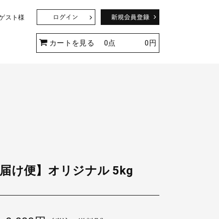
 ゲスト様
ド
カートを見る
0点
0円
つるバラのアーチを完成させよう！
届け便】オリジナル 5kg