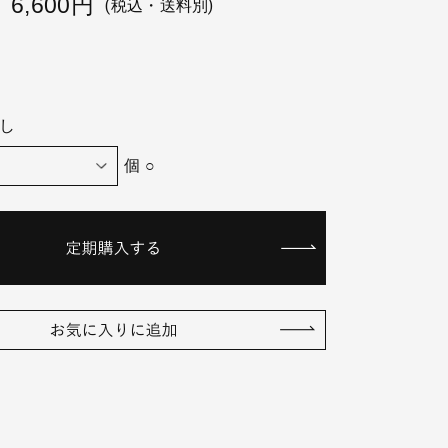
6,600円
(税込・送料別)
し
個 ○