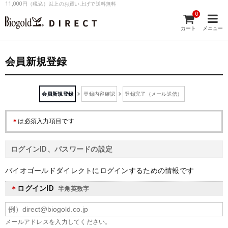
11,000円（税込）以上のお買い上げで送料無料
0
カート
メニュー
会員新規登録
会員新規登録
登録内容確認
登録完了（メール送信）
は必須入力項目です
＊
ログインID、パスワードの設定
バイオゴールドダイレクトにログインするための情報です
ログインID
＊
半角英数字
メールアドレスを入力してください。