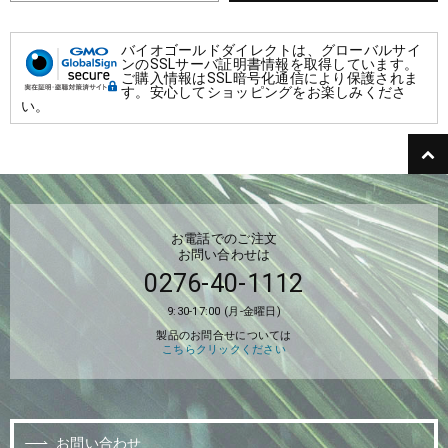
バイオゴールドダイレクトは、グローバルサイ
ンのSSLサーバ証明書情報を取得しています。
ご購入情報はSSL暗号化通信により保護されま
す。安心してショッピングをお楽しみくださ
い。
お電話でのご注文
お問い合わせは
0276-40-1112
9:30-17:00 (月-金曜日)
製品のお問合せについては
こちらクリックください
お問い合わせ