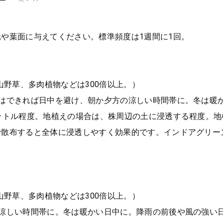
や葉面に与えてください。標準頻度は1週間に1回。
山野草、多肉植物などは300倍以上。）
期はできれば日中を避け、朝か夕方の涼しい時間帯に。冬は暖
ットル程度。地植えの場合は、株周辺の土に浸透する程度。
で散布すると全体に浸透しやすく効果的です。インドアグリー
山野草、多肉植物などは300倍以上。）
の涼しい時間帯に。冬は暖かい日中に。降雨の前後や風の強い