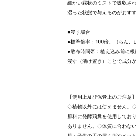
細かい霧状のミストで吸収さ
湿った状態で与えるのがおす
■浸す場合
●標準倍率：100倍。（らん、
●散布時間帯：植え込み前に根
浸す（漬け置き）ことで成分
【使用上及び保管上のご注意
◇植物以外には使えません。
原料に発酵鶏糞を使用してお
ありません。◇体質に合わな
児・子供の手の届く所やペッ