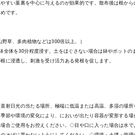
れやすい葉裏を中心に与えるのが効果的です。散布後は根から
すめです。
山野草、多肉植物などは300倍以上。）
鉢全体を30分程度浸す。土をほぐさない場合は鉢やポットの
が根に浸透し、刺激を受け活力ある発根を促します。
】
◇直射日光の当たる場所、極端に低温または高温、多湿の場所
り季節や環境の変化により、においが出たり容器が変形する場
い場合ご使用をお控えください。◇目や口に入った場合は水で
トのそばに置かないようにしてください。◇環境・土壌・管理