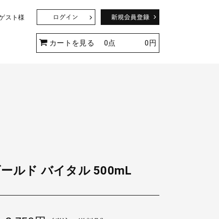
 ゲスト様
ド
カートを見る
0点
0円
つるバラのアーチを完成させよう！
ールド バイタル 500mL