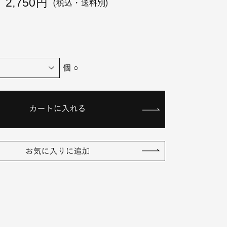
2,750円
(税込・送料別)
個 ○