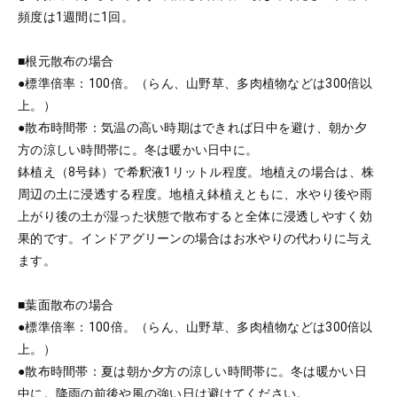
頻度は1週間に1回。
■根元散布の場合
●標準倍率：100倍。（らん、山野草、多肉植物などは300倍以
上。）
●散布時間帯：気温の高い時期はできれば日中を避け、朝か夕
方の涼しい時間帯に。冬は暖かい日中に。
鉢植え（8号鉢）で希釈液1リットル程度。地植えの場合は、株
周辺の土に浸透する程度。地植え鉢植えともに、水やり後や雨
上がり後の土が湿った状態で散布すると全体に浸透しやすく効
果的です。インドアグリーンの場合はお水やりの代わりに与え
ます。
■葉面散布の場合
●標準倍率：100倍。（らん、山野草、多肉植物などは300倍以
上。）
●散布時間帯：夏は朝か夕方の涼しい時間帯に。冬は暖かい日
中に。降雨の前後や風の強い日は避けてください。