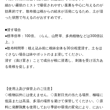
細かい霧状のミストで吸収されやすい葉裏を中心に与えるのが
効果的です。散布後は根からの給水が活発になるため、土が湿
った状態で与えるのがおすすめです。
■浸す場合
●標準倍率：100倍。（らん、山野草、多肉植物などは300倍以
上。）
●散布時間帯：植え込み前に根鉢全体を30分程度浸す。土をほ
ぐさない場合は鉢やポットのまま浸してください。
浸す（漬け置き）ことで成分が根に浸透し、刺激を受け活力あ
る発根を促します。
【使用上及び保管上のご注意】
◇植物以外には使えません。◇直射日光の当たる場所、極端に
低温または高温、多湿の場所を避けて保管してください。◇原
料に発酵鶏糞を使用しており季節や環境の変化により、におい